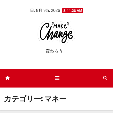
コ
日. 8月 9th, 2026
8:44:26 AM
ン
テ
ン
ツ
へ
ス
変わろう！
キ
ッ
プ
カテゴリー:
マネー