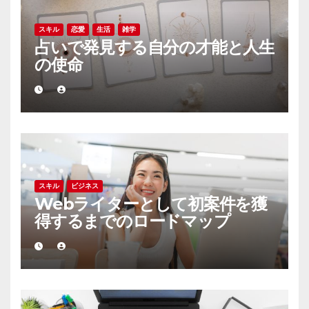
スキル
恋愛
生活
雑学
占いで発見する自分の才能と人生
の使命
スキル
ビジネス
Webライターとして初案件を獲
得するまでのロードマップ